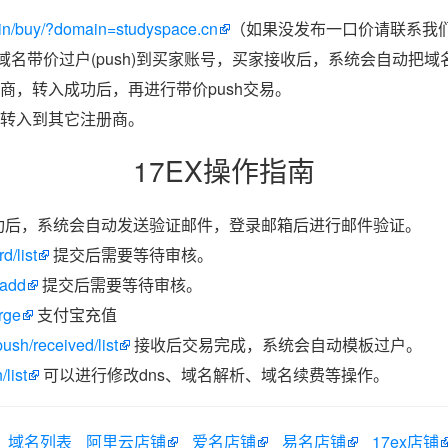
in/buy/?domain=studyspace.cn
（如果没发布一口价请联系我们
把域名带价过户(push)到买家账号，买家接收后，系统会自动把
商，转入成功后，再进行带价push交易。
转入到其它注册商。
17EX操作指南
功后，系统会自动发送验证邮件，登录邮箱后进行邮件验证。
d/list
提交后需要等待审核。
/add
提交后需要等待审核。
rge
支付宝充值
ush/received/list
接收后交易完成，系统会自动模板过户。
list
可以进行修改dns、域名解析、域名续费等操作。
域名列表
阿里云店铺
爱名店铺
易名店铺
17ex店铺