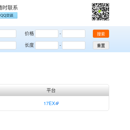
随时联系
价格
-
搜索
长度
-
重置
平台
17EX