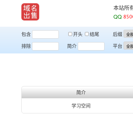
本站所
QQ
包含
开头
结尾
后缀
排除
简介
平台
简介
学习空间